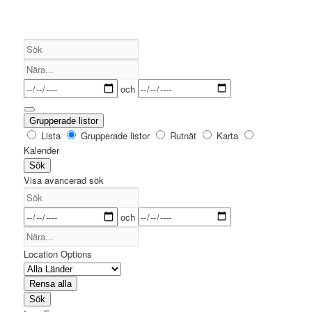
Sök
Nära...
Datum
och
Grupperade listor
Search
Lista
Grupperade listor
Rutnät
Karta
Results
Kalender
View
Sök
Type
Visa avancerad sök
Sök
Datum
och
Nära...
Location Options
Land
Rensa alla
Sök