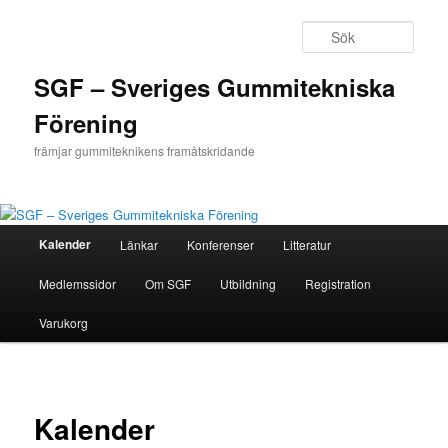
Hoppa
till
Sök
primärt
innehåll
SGF – Sveriges Gummitekniska
Förening
främjar gummiteknikens framåtskridande
Huvudmeny
Kalender
Länkar
Konferenser
Litteratur
Medlemssidor
Om SGF
Utbildning
Registration
Varukorg
Kalender