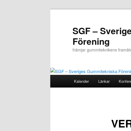
Hoppa
till
primärt
SGF – Sverig
innehåll
Förening
främjar gummiteknikens framåt
Huvudmeny
Kalender
Länkar
Konfer
VER