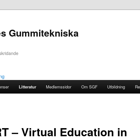
es Gummitekniska
skridande
enser
Litteratur
Medlemssidor
Om SGF
Utbildning
Re
T – Virtual Education in