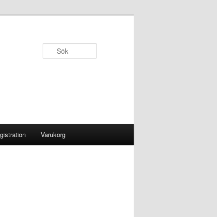
Sök
gistration
Varukorg