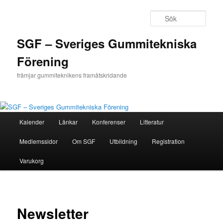
Hoppa
till
Sök
primärt
innehåll
SGF – Sveriges Gummitekniska
Förening
främjar gummiteknikens framåtskridande
Huvudmeny
Kalender
Länkar
Konferenser
Litteratur
Medlemssidor
Om SGF
Utbildning
Registration
Varukorg
Newsletter