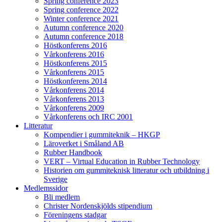
Spring conference 2023
Spring conference 2022
Winter conference 2021
Autumn conference 2020
Autumn conference 2018
Höstkonferens 2016
Vårkonferens 2016
Höstkonferens 2015
Vårkonferens 2015
Höstkonferens 2014
Vårkonferens 2014
Vårkonferens 2013
Vårkonferens 2009
Vårkonferens och IRC 2001
Litteratur
Kompendier i gummiteknik – HKGP
Läroverket i Småland AB
Rubber Handbook
VERT – Virtual Education in Rubber Technology
Historien om gummiteknisk litteratur och utbildning i
Sverige
Medlemssidor
Bli medlem
Christer Nordenskjölds stipendium
Föreningens stadgar