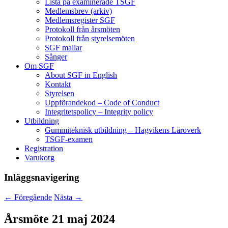
Lista på examinerade TSGF
Medlemsbrev (arkiv)
Medlemsregister SGF
Protokoll från årsmöten
Protokoll från styrelsemöten
SGF mallar
Sånger
Om SGF
About SGF in English
Kontakt
Styrelsen
Uppförandekod – Code of Conduct
Integritetspolicy – Integrity policy
Utbildning
Gummiteknisk utbildning – Hagvikens Läroverk
TSGF-examen
Registration
Varukorg
Inläggsnavigering
←
Föregående
Nästa
→
Årsmöte 21 maj 2024