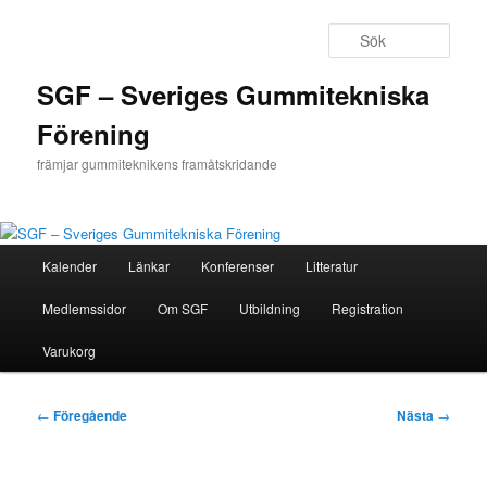
Hoppa
till
Sök
primärt
innehåll
SGF – Sveriges Gummitekniska
Förening
främjar gummiteknikens framåtskridande
Huvudmeny
Kalender
Länkar
Konferenser
Litteratur
Medlemssidor
Om SGF
Utbildning
Registration
Varukorg
Inläggsnavigering
←
Föregående
Nästa
→