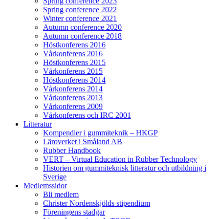
Spring conference 2023
Spring conference 2022
Winter conference 2021
Autumn conference 2020
Autumn conference 2018
Höstkonferens 2016
Vårkonferens 2016
Höstkonferens 2015
Vårkonferens 2015
Höstkonferens 2014
Vårkonferens 2014
Vårkonferens 2013
Vårkonferens 2009
Vårkonferens och IRC 2001
Litteratur
Kompendier i gummiteknik – HKGP
Läroverket i Småland AB
Rubber Handbook
VERT – Virtual Education in Rubber Technology
Historien om gummiteknisk litteratur och utbildning i
Sverige
Medlemssidor
Bli medlem
Christer Nordenskjölds stipendium
Föreningens stadgar