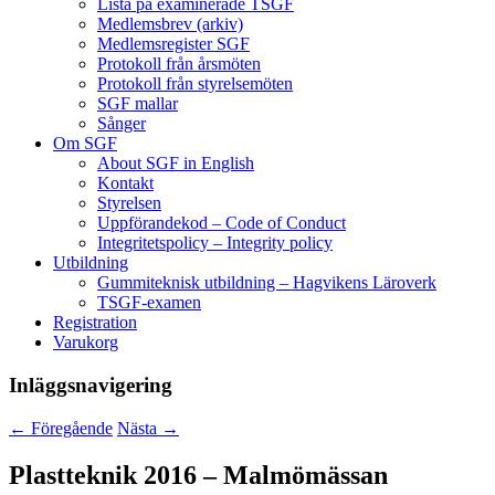
Lista på examinerade TSGF
Medlemsbrev (arkiv)
Medlemsregister SGF
Protokoll från årsmöten
Protokoll från styrelsemöten
SGF mallar
Sånger
Om SGF
About SGF in English
Kontakt
Styrelsen
Uppförandekod – Code of Conduct
Integritetspolicy – Integrity policy
Utbildning
Gummiteknisk utbildning – Hagvikens Läroverk
TSGF-examen
Registration
Varukorg
Inläggsnavigering
←
Föregående
Nästa
→
Plastteknik 2016 – Malmömässan