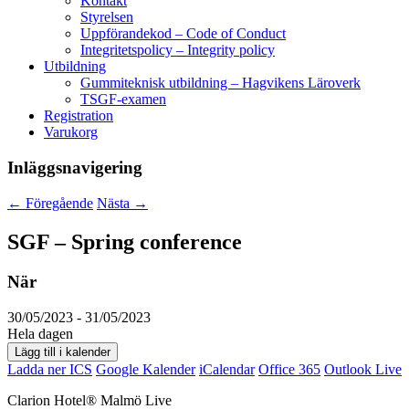
Kontakt
Styrelsen
Uppförandekod – Code of Conduct
Integritetspolicy – Integrity policy
Utbildning
Gummiteknisk utbildning – Hagvikens Läroverk
TSGF-examen
Registration
Varukorg
Inläggsnavigering
←
Föregående
Nästa
→
SGF – Spring conference
När
30/05/2023 - 31/05/2023
Hela dagen
Lägg till i kalender
Ladda ner ICS
Google Kalender
iCalendar
Office 365
Outlook Live
Clarion Hotel® Malmö Live