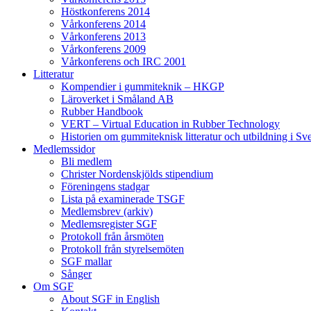
Höstkonferens 2014
Vårkonferens 2014
Vårkonferens 2013
Vårkonferens 2009
Vårkonferens och IRC 2001
Litteratur
Kompendier i gummiteknik – HKGP
Läroverket i Småland AB
Rubber Handbook
VERT – Virtual Education in Rubber Technology
Historien om gummiteknisk litteratur och utbildning i Sv
Medlemssidor
Bli medlem
Christer Nordenskjölds stipendium
Föreningens stadgar
Lista på examinerade TSGF
Medlemsbrev (arkiv)
Medlemsregister SGF
Protokoll från årsmöten
Protokoll från styrelsemöten
SGF mallar
Sånger
Om SGF
About SGF in English