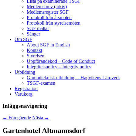
Lista på examinerade TSGF
Medlemsbrev (arkiv)
Medlemsregister SGF
Protokoll från årsmöten
Protokoll från styrelsemöten
SGF mallar
Sånger
Om SGF
About SGF in English
Kontakt
Styrelsen
Uppförandekod – Code of Conduct
Integritetspolicy – Integrity policy
Utbildning
Gummiteknisk utbildning – Hagvikens Läroverk
TSGF-examen
Registration
Varukorg
Inläggsnavigering
←
Föregående
Nästa
→
Gartenhotel Altmannsdorf