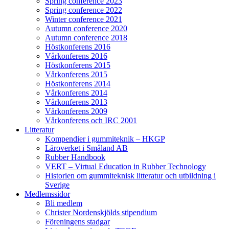
Spring conference 2023
Spring conference 2022
Winter conference 2021
Autumn conference 2020
Autumn conference 2018
Höstkonferens 2016
Vårkonferens 2016
Höstkonferens 2015
Vårkonferens 2015
Höstkonferens 2014
Vårkonferens 2014
Vårkonferens 2013
Vårkonferens 2009
Vårkonferens och IRC 2001
Litteratur
Kompendier i gummiteknik – HKGP
Läroverket i Småland AB
Rubber Handbook
VERT – Virtual Education in Rubber Technology
Historien om gummiteknisk litteratur och utbildning i
Sverige
Medlemssidor
Bli medlem
Christer Nordenskjölds stipendium
Föreningens stadgar