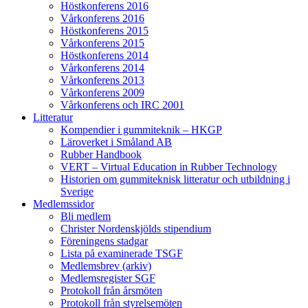
Höstkonferens 2016
Vårkonferens 2016
Höstkonferens 2015
Vårkonferens 2015
Höstkonferens 2014
Vårkonferens 2014
Vårkonferens 2013
Vårkonferens 2009
Vårkonferens och IRC 2001
Litteratur
Kompendier i gummiteknik – HKGP
Läroverket i Småland AB
Rubber Handbook
VERT – Virtual Education in Rubber Technology
Historien om gummiteknisk litteratur och utbildning i
Sverige
Medlemssidor
Bli medlem
Christer Nordenskjölds stipendium
Föreningens stadgar
Lista på examinerade TSGF
Medlemsbrev (arkiv)
Medlemsregister SGF
Protokoll från årsmöten
Protokoll från styrelsemöten