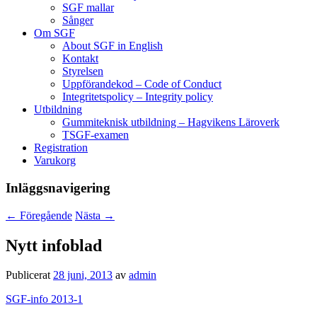
SGF mallar
Sånger
Om SGF
About SGF in English
Kontakt
Styrelsen
Uppförandekod – Code of Conduct
Integritetspolicy – Integrity policy
Utbildning
Gummiteknisk utbildning – Hagvikens Läroverk
TSGF-examen
Registration
Varukorg
Inläggsnavigering
←
Föregående
Nästa
→
Nytt infoblad
Publicerat
28 juni, 2013
av
admin
SGF-info 2013-1