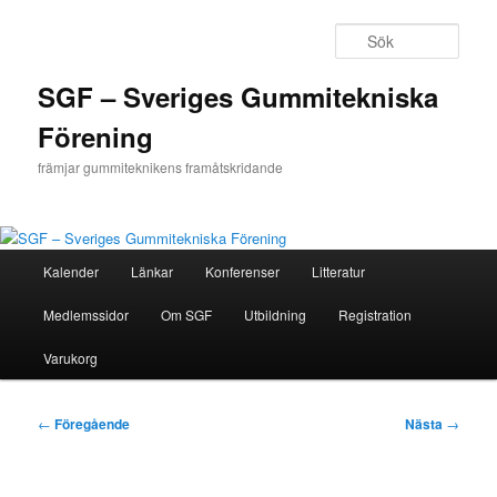
Hoppa
till
Sök
primärt
innehåll
SGF – Sveriges Gummitekniska
Förening
främjar gummiteknikens framåtskridande
Huvudmeny
Kalender
Länkar
Konferenser
Litteratur
Medlemssidor
Om SGF
Utbildning
Registration
Varukorg
Inläggsnavigering
←
Föregående
Nästa
→