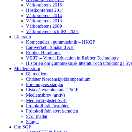
Vårkonferens 2015
Höstkonferens 2014
Vårkonferens 2014
Vårkonferens 2013
Vårkonferens 2009
Vårkonferens och IRC 2001
Litteratur
Kompendier i gummiteknik – HKGP
Läroverket i Småland AB
Rubber Handbook
VERT – Virtual Education in Rubber Technology
Historien om gummiteknisk litteratur och utbildning i Sv
Medlemssidor
Bli medlem
Christer Nordenskjölds stipendium
Föreningens stadgar
Lista på examinerade TSGF
Medlemsbrev (arkiv)
Medlemsregister SGF
Protokoll från årsmöten
Protokoll från styrelsemöten
SGF mallar
Sånger
Om SGF