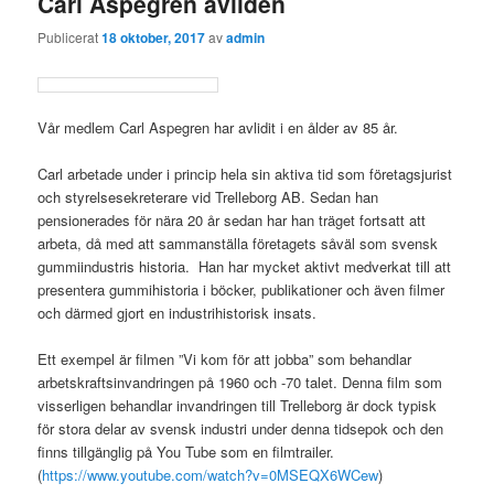
Carl Aspegren avliden
Publicerat
18 oktober, 2017
av
admin
Vår medlem Carl Aspegren har avlidit i en ålder av 85 år.
Carl arbetade under i princip hela sin aktiva tid som företagsjurist
och styrelsesekreterare vid Trelleborg AB. Sedan han
pensionerades för nära 20 år sedan har han träget fortsatt att
arbeta, då med att sammanställa företagets såväl som svensk
gummiindustris historia. Han har mycket aktivt medverkat till att
presentera gummihistoria i böcker, publikationer och även filmer
och därmed gjort en industrihistorisk insats.
Ett exempel är filmen ”Vi kom för att jobba” som behandlar
arbetskraftsinvandringen på 1960 och -70 talet. Denna film som
visserligen behandlar invandringen till Trelleborg är dock typisk
för stora delar av svensk industri under denna tidsepok och den
finns tillgänglig på You Tube som en filmtrailer.
(
https://www.youtube.com/watch?v=0MSEQX6WCew
)