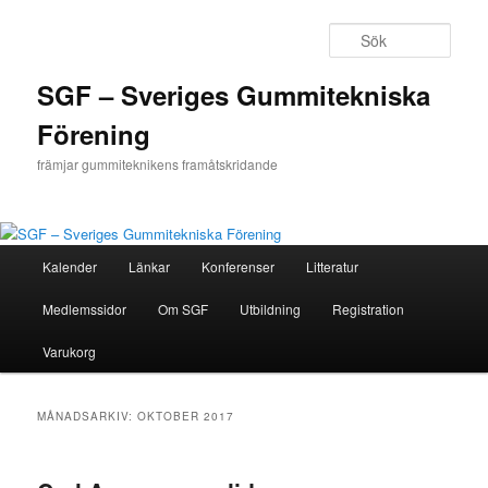
Hoppa
Hoppa
till
till
Sök
primärt
sekundärt
innehåll
innehåll
SGF – Sveriges Gummitekniska
Förening
främjar gummiteknikens framåtskridande
Huvudmeny
Kalender
Länkar
Konferenser
Litteratur
Medlemssidor
Om SGF
Utbildning
Registration
Varukorg
MÅNADSARKIV:
OKTOBER 2017