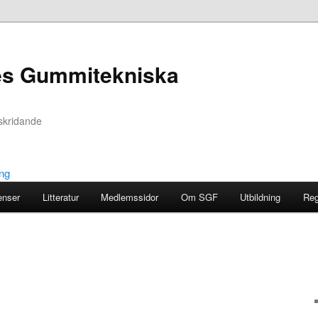
es Gummitekniska
skridande
enser
Litteratur
Medlemssidor
Om SGF
Utbildning
Reg