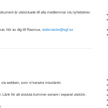
dokument är utskickade till alla medlemmar via nyhetsbrev
kar, hör av dig till Rasmus,
webmaster@sgf.se
s via webben, som ni kanske misstänkt.
0. Länk för att ansluta kommer senare i separat utskick.
a.