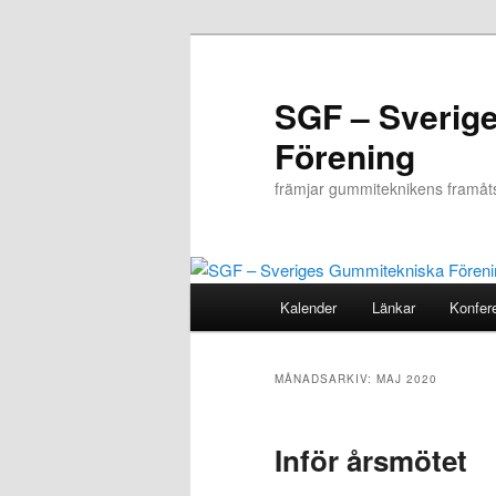
Hoppa
Hoppa
till
till
primärt
sekundärt
SGF – Sverig
innehåll
innehåll
Förening
främjar gummiteknikens framåt
Huvudmeny
Kalender
Länkar
Konfer
MÅNADSARKIV:
MAJ 2020
Inför årsmötet