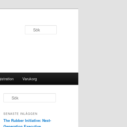
Sök
istration
Varukorg
S
ö
k
SENASTE INLÄGGEN
The Rubber Initiative: Next-
Generation Executive