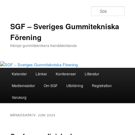
Hoppa
Hoppa
till
till
Sök
primärt
sekundärt
innehåll
innehåll
SGF – Sveriges Gummitekniska
Förening
främjar gummiteknikens framåtskridande
Huvudmeny
Kalender
Länkar
Konferenser
Litteratur
Medlemssidor
Om SGF
Utbildning
Registration
Varukorg
MÅNADSARKIV:
JUNI 2023