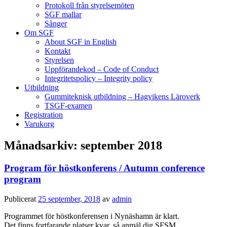
Protokoll från styrelsemöten
SGF mallar
Sånger
Om SGF
About SGF in English
Kontakt
Styrelsen
Uppförandekod – Code of Conduct
Integritetspolicy – Integrity policy
Utbildning
Gummiteknisk utbildning – Hagvikens Läroverk
TSGF-examen
Registration
Varukorg
Månadsarkiv:
september 2018
Program för höstkonferens / Autumn conference
program
Publicerat
25 september, 2018
av
admin
Programmet för höstkonferensen i Nynäshamn är klart.
Det finns fortfarande platser kvar, så anmäl dig SFSM.