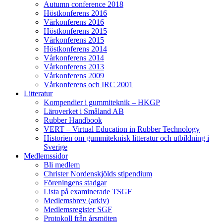
Autumn conference 2018
Höstkonferens 2016
Vårkonferens 2016
Höstkonferens 2015
Vårkonferens 2015
Höstkonferens 2014
Vårkonferens 2014
Vårkonferens 2013
Vårkonferens 2009
Vårkonferens och IRC 2001
Litteratur
Kompendier i gummiteknik – HKGP
Läroverket i Småland AB
Rubber Handbook
VERT – Virtual Education in Rubber Technology
Historien om gummiteknisk litteratur och utbildning i
Sverige
Medlemssidor
Bli medlem
Christer Nordenskjölds stipendium
Föreningens stadgar
Lista på examinerade TSGF
Medlemsbrev (arkiv)
Medlemsregister SGF
Protokoll från årsmöten