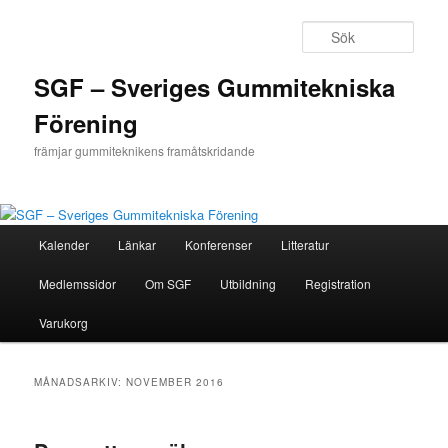
Hoppa
Hoppa
till
till
Sök
primärt
sekundärt
innehåll
innehåll
SGF – Sveriges Gummitekniska
Förening
främjar gummiteknikens framåtskridande
Huvudmeny
Kalender
Länkar
Konferenser
Litteratur
Medlemssidor
Om SGF
Utbildning
Registration
Varukorg
MÅNADSARKIV:
NOVEMBER 2016