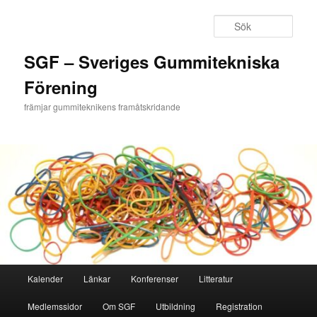
Hoppa
Hoppa
till
till
Sök
primärt
sekundärt
innehåll
innehåll
SGF – Sveriges Gummitekniska
Förening
främjar gummiteknikens framåtskridande
Huvudmeny
Kalender
Länkar
Konferenser
Litteratur
Medlemssidor
Om SGF
Utbildning
Registration