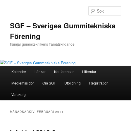
Hoppa
Hoppa
till
till
Sök
primärt
sekundärt
innehåll
innehåll
SGF – Sveriges Gummitekniska
Förening
främjar gummiteknikens framåtskridande
Huvudmeny
Kalender
Länkar
Konferenser
Litteratur
Medlemssidor
Om SGF
Utbildning
Registration
Varukorg
MÅNADSARKIV:
FEBRUARI 2014